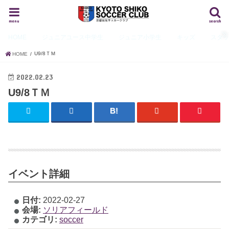
menu
search
HOME
ジュニアユース
中学生
ジュニア
小学生
キッズ
スタ
U9/8ＴＭ
HOME
2022.02.23
U9/8ＴＭ
イベント詳細
日付:
2022-02-27
会場:
ソリアフィールド
カテゴリ:
soccer