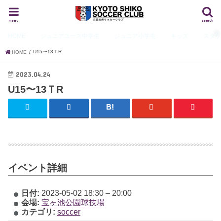
menu
search
HOME
ジュニアユース
中学生
ジュニア
小学生
キッズ
スタ
U15〜13ＴR
HOME
2023.04.24
U15〜13ＴR
イベント詳細
日付:
2023-05-02 18:30
–
20:00
会場:
宝ヶ池公園球技場
カテゴリ:
soccer