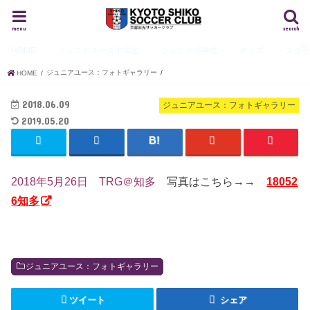
menu
search
HOME
ジュニアユース
中学生
ジュニア
小学生
キッズ
スタ
ジュニアユース：フォトギャラリー
HOME
2018.06.09
ジュニアユース：フォトギャラリー
2019.05.20
2018年5月26日 TRG＠知多
写真はこちら→→
18052
6知多
ジュニアユース：フォトギャラリー
ツイート
シェア