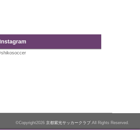
Instagram
shikosoccer
©Copyright2026
京都紫光サッカークラブ
.All Rights Reserved.