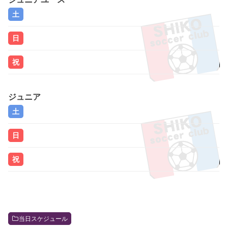
土
日
祝
ジュニア
土
日
祝
当日スケジュール