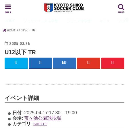
menu
search
HOME
ジュニアユース
中学生
ジュニア
小学生
キッズ
スタ
U12以下 TR
HOME
2025.03.26
U12以下 TR
イベント詳細
日付:
2025-04-17 17:30
–
19:00
会場:
宝ヶ池公園球技場
カテゴリ:
soccer