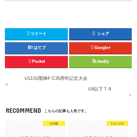
ツイート
シェア
はてブ
Google+
Pocket
feedly
U11/10鷲峰F C35周年記念大会
U9以下ＴＲ
RECOMMEND
こちらの記事も人気です。
その他
トピックス