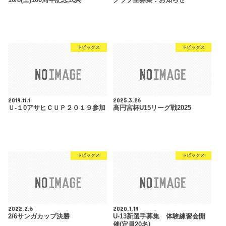
10/8(土)100周年記念式典
クラブ生募集：お知らせ
トピックス
トピックス
2019.11.1
2025.3.26
Ｕ-１0アサヒＣＵＰ２０１９参加
高円宮杯U15リーグ戦2025
トピックス
トピックス
2022.2.6
2020.1.19
2/6サンガカップ決勝
U-13新選手募集 体験練習会開
催(定員20名)