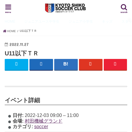
menu
search
HOME
ジュニアユース
中学生
ジュニア
小学生
キッズ
スタ
U11以下ＴＲ
HOME
2022.11.27
U11以下ＴＲ
イベント詳細
日付:
2022-12-03 09:00
–
11:00
会場:
村田機械グランド
カテゴリ:
soccer