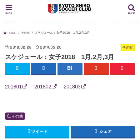
menu
search
HOME
ジュニアユース
中学生
ジュニア
小学生
キッズ
スタ
その他
スケジュール：女子2018 1月,2月,3月
HOME
2018.02.26
2019.05.20
その他
スケジュール：女子2018 1月,2月,3月
201801
201802
201803
その他
ツイート
シェア