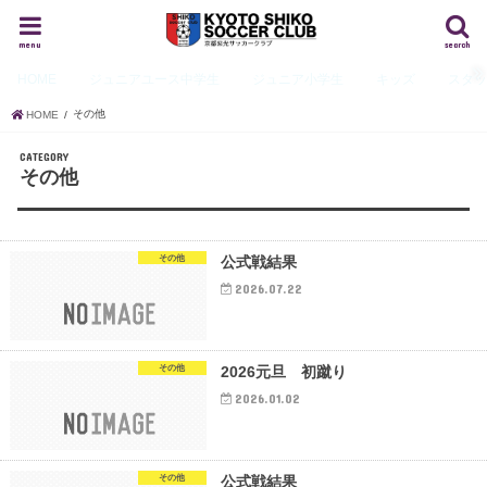
menu
search
HOME
ジュニアユース
中学生
ジュニア
小学生
キッズ
スタ
その他
HOME
CATEGORY
その他
その他
公式戦結果
2026.07.22
その他
2026元旦 初蹴り
2026.01.02
その他
公式戦結果