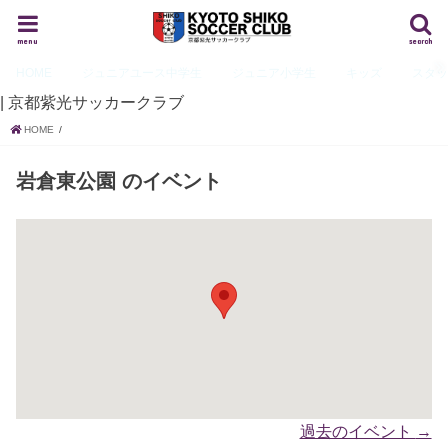
menu
search
HOME
ジュニアユース
中学生
ジュニア
小学生
キッズ
スタ
| 京都紫光サッカークラブ
HOME
岩倉東公園
のイベント
過去のイベント
→