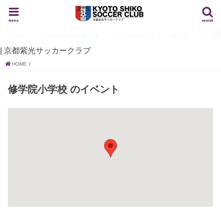
menu
search
HOME
ジュニアユース
中学生
ジュニア
小学生
キッズ
スタ
| 京都紫光サッカークラブ
HOME
修学院小学校
のイベント