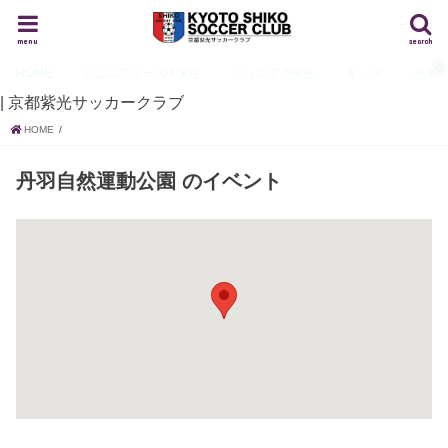
menu
search
HOME
ジュニアユース
中学生
ジュニア
小学生
キッズ
スタ
| 京都紫光サッカークラブ
HOME
丹羽自然運動公園
のイベント