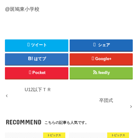
@斑鳩東小学校
ツイート
シェア
はてブ
Google+
Pocket
feedly
U12以下ＴＲ
卒団式
RECOMMEND
こちらの記事も人気です。
トピックス
トピックス