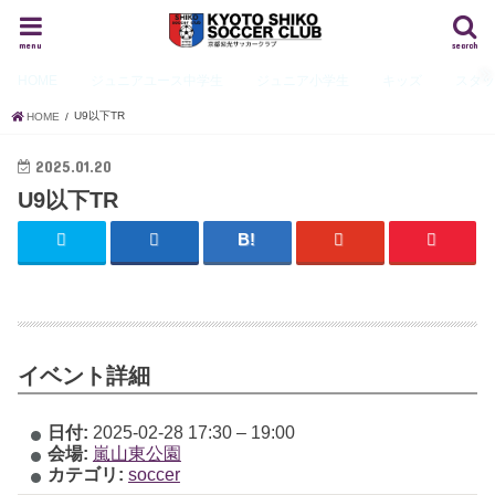
menu
search
HOME
ジュニアユース
中学生
ジュニア
小学生
キッズ
スタ
U9以下TR
HOME
2025.01.20
U9以下TR
イベント詳細
日付:
2025-02-28 17:30
–
19:00
会場:
嵐山東公園
カテゴリ:
soccer