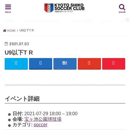
menu
search
HOME
ジュニアユース
中学生
ジュニア
小学生
キッズ
スタ
U9以下T R
HOME
2021.07.03
U9以下T R
イベント詳細
日付:
2021-07-29 18:00
–
19:00
会場:
宝ヶ池公園球技場
カテゴリ:
soccer