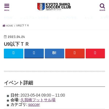
menu
search
HOME
ジュニアユース
中学生
ジュニア
小学生
キッズ
スタ
U9以下ＴＲ
HOME
2023.04.24
U9以下ＴＲ
イベント詳細
日付:
2023-05-04 09:00
–
11:00
会場:
久我橋フットサル場
カテゴリ:
soccer