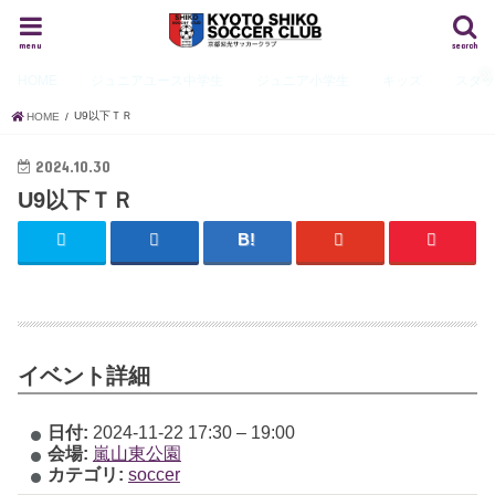
menu
search
HOME
ジュニアユース
中学生
ジュニア
小学生
キッズ
スタ
U9以下ＴＲ
HOME
2024.10.30
U9以下ＴＲ
イベント詳細
日付:
2024-11-22 17:30
–
19:00
会場:
嵐山東公園
カテゴリ:
soccer