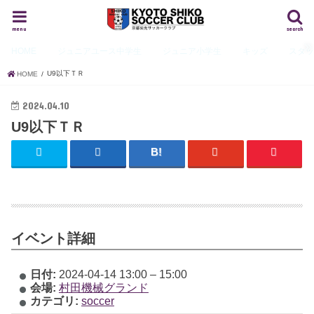
menu
search
HOME
ジュニアユース
中学生
ジュニア
小学生
キッズ
スタ
U9以下ＴＲ
HOME
2024.04.10
U9以下ＴＲ
イベント詳細
日付:
2024-04-14 13:00
–
15:00
会場:
村田機械グランド
カテゴリ:
soccer