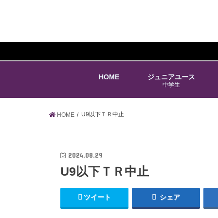
HOME
ジュニアユース
中学生
U9以下ＴＲ中止
HOME
2024.08.29
U9以下ＴＲ中止
ツイート
シェア