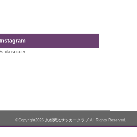
Instagram
shikosoccer
©Copyright2026
京都紫光サッカークラブ
.All Rights Reserved.