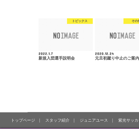
トピックス
その
2022.1.7
2020.12.24
新規入団選手説明会
元旦初蹴り中止のご案
トップページ
スタッフ紹介
ジュニアユース
紫光サッカ