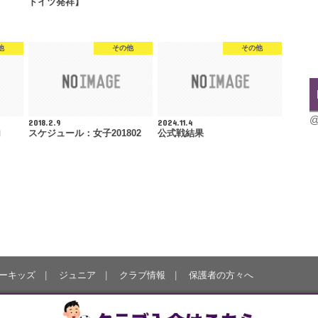
ドイツ発祥】
他
その他
その他
@
2018.2.9
2024.11.4
内
スケジュール：女子201802
公式戦結果
ーキッズ
ジュニア
クラブ情報
保護者の方々へ