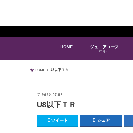
HOME
ジュニアユース
中学生
U8以下ＴＲ
HOME
2022.07.02
U8以下ＴＲ
ツイート
シェア