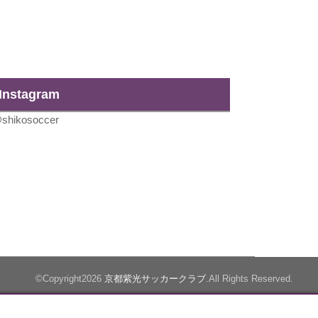
Instagram
shikosoccer
©Copyright2026
京都紫光サッカークラブ
.All Rights Reserved.