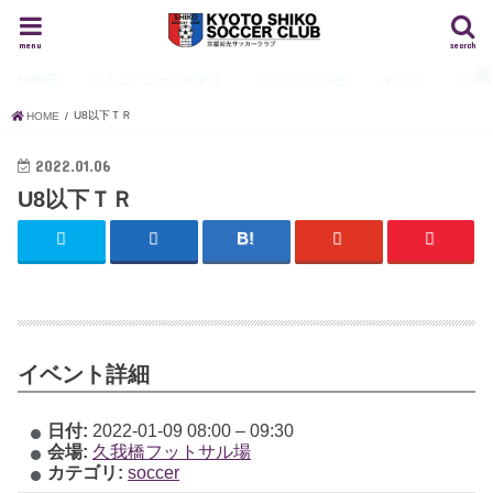
menu
search
HOME
ジュニアユース
中学生
ジュニア
小学生
キッズ
スタ
U8以下ＴＲ
HOME
2022.01.06
U8以下ＴＲ
イベント詳細
日付:
2022-01-09 08:00
–
09:30
会場:
久我橋フットサル場
カテゴリ:
soccer