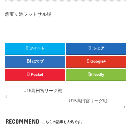
@宝ヶ池フットサル場
ツイート
シェア
はてブ
Google+
Pocket
feedly
U15高円宮リーグ戦
U15高円宮リーグ戦
RECOMMEND
こちらの記事も人気です。