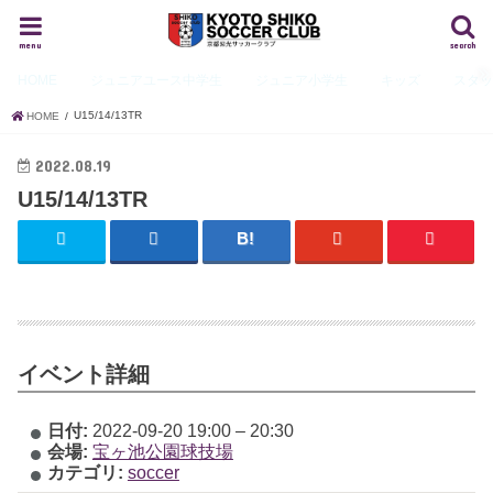
menu
search
HOME
ジュニアユース
中学生
ジュニア
小学生
キッズ
スタ
U15/14/13TR
HOME
2022.08.19
U15/14/13TR
イベント詳細
日付:
2022-09-20 19:00
–
20:30
会場:
宝ヶ池公園球技場
カテゴリ:
soccer