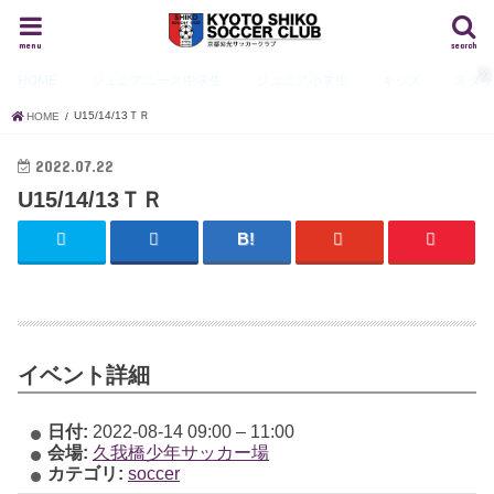
menu
search
HOME
ジュニアユース
中学生
ジュニア
小学生
キッズ
スタ
U15/14/13ＴＲ
HOME
2022.07.22
U15/14/13ＴＲ
イベント詳細
日付:
2022-08-14 09:00
–
11:00
会場:
久我橋少年サッカー場
カテゴリ:
soccer