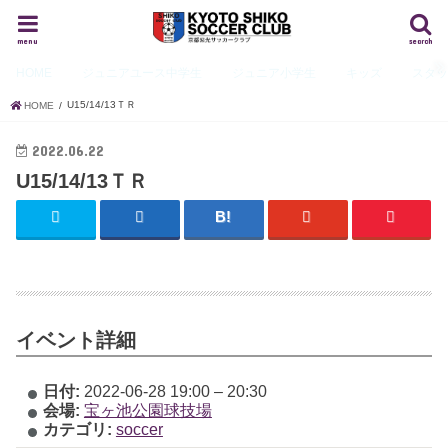
menu
search
HOME
ジュニアユース
中学生
ジュニア
小学生
キッズ
スタ
U15/14/13ＴＲ
HOME
2022.06.22
U15/14/13ＴＲ
イベント詳細
日付:
2022-06-28 19:00
–
20:30
会場:
宝ヶ池公園球技場
カテゴリ:
soccer