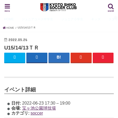
menu
search
HOME
ジュニアユース
中学生
ジュニア
小学生
キッズ
スタ
U15/14/13ＴＲ
HOME
2022.05.26
U15/14/13ＴＲ
イベント詳細
日付:
2022-06-23 17:30
–
19:00
会場:
宝ヶ池公園球技場
カテゴリ:
soccer