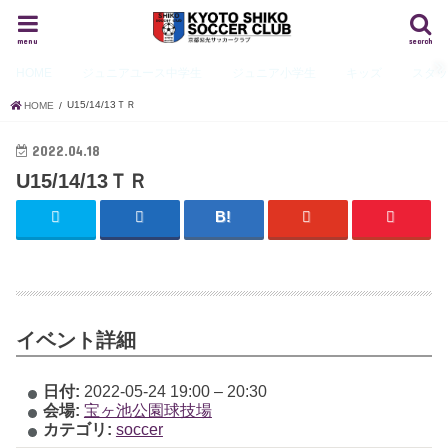
menu
search
HOME
ジュニアユース
中学生
ジュニア
小学生
キッズ
スタ
U15/14/13ＴＲ
HOME
2022.04.18
U15/14/13ＴＲ
イベント詳細
日付:
2022-05-24 19:00
–
20:30
会場:
宝ヶ池公園球技場
カテゴリ:
soccer