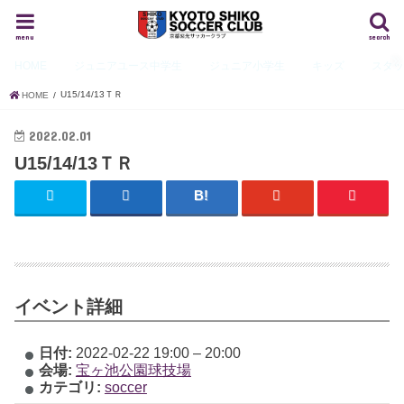
menu
search
HOME
ジュニアユース
中学生
ジュニア
小学生
キッズ
スタ
U15/14/13ＴＲ
HOME
2022.02.01
U15/14/13ＴＲ
イベント詳細
日付:
2022-02-22 19:00
–
20:00
会場:
宝ヶ池公園球技場
カテゴリ:
soccer