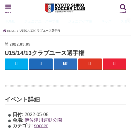
menu
search
HOME
ジュニアユース
中学生
ジュニア
小学生
キッズ
スタ
U15/14/13クラブユース選手権
HOME
2022.05.05
U15/14/13クラブユース選手権
イベント詳細
日付:
2022-05-08
会場:
伊佐津川運動公園
カテゴリ:
soccer