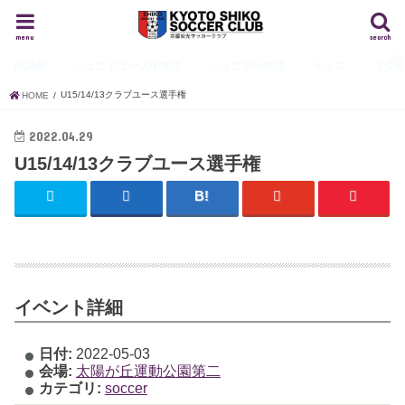
menu
search
HOME
ジュニアユース
中学生
ジュニア
小学生
キッズ
スタ
U15/14/13クラブユース選手権
HOME
2022.04.29
U15/14/13クラブユース選手権
イベント詳細
日付:
2022-05-03
会場:
太陽が丘運動公園第二
カテゴリ:
soccer