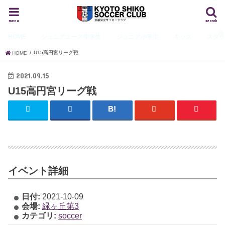
menu
search
HOME
ジュニアユース
中学生
ジュニア
小学生
キッズ
スタ
U15高円宮リーグ戦
HOME
2021.09.15
U15高円宮リーグ戦
イベント詳細
日付:
2021-10-09
会場:
緑ヶ丘第3
カテゴリ:
soccer