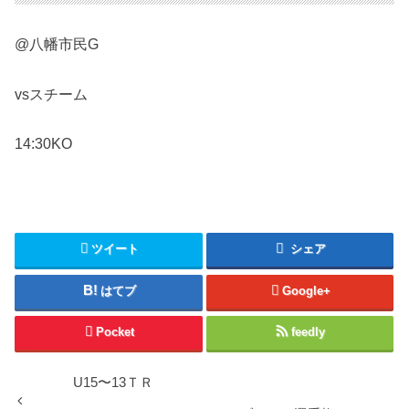
@八幡市民G
vsスチーム
14:30KO
ツイート
シェア
はてブ
Google+
Pocket
feedly
U15〜13ＴＲ