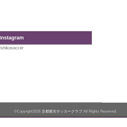
Instagram
shikosoccer
©Copyright2026
京都紫光サッカークラブ
.All Rights Reserved.