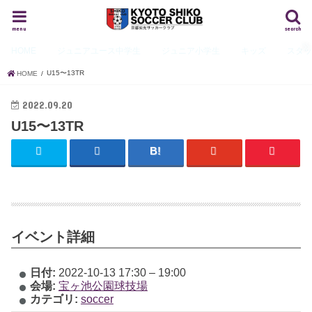
menu
search
HOME
ジュニアユース
中学生
ジュニア
小学生
キッズ
スタ
U15〜13TR
HOME
2022.09.20
U15〜13TR
イベント詳細
日付:
2022-10-13 17:30
–
19:00
会場:
宝ヶ池公園球技場
カテゴリ:
soccer