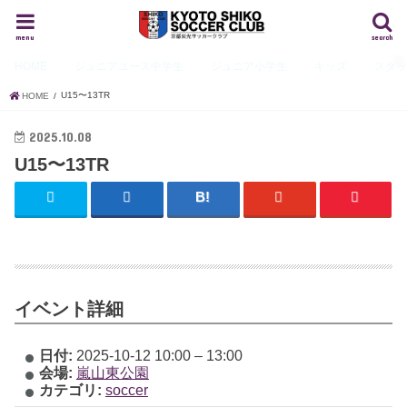
menu
search
HOME
ジュニアユース
中学生
ジュニア
小学生
キッズ
スタ
U15〜13TR
HOME
2025.10.08
U15〜13TR
イベント詳細
日付:
2025-10-12 10:00
–
13:00
会場:
嵐山東公園
カテゴリ:
soccer