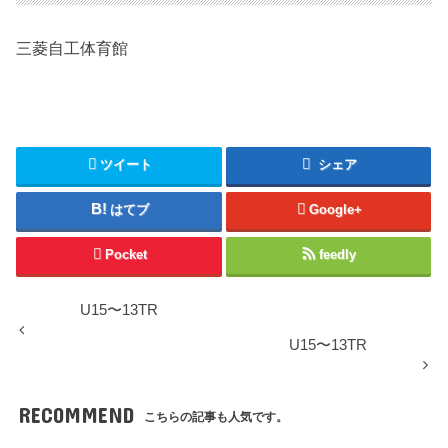
三菱自工体育館
ツイート
シェア
はてブ
Google+
Pocket
feedly
U15〜13TR
U15〜13TR
RECOMMEND
こちらの記事も人気です。