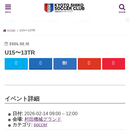
menu
search
HOME
ジュニアユース
中学生
ジュニア
小学生
キッズ
スタ
U15〜13TR
HOME
2026.02.12
U15〜13TR
イベント詳細
日付:
2026-02-14 09:00
–
12:00
会場:
村田機械グランド
カテゴリ:
soccer