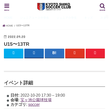
menu
search
HOME
ジュニアユース
中学生
ジュニア
小学生
キッズ
スタ
U15〜13TR
HOME
2022.09.20
U15〜13TR
イベント詳細
日付:
2022-10-20 17:30
–
19:00
会場:
宝ヶ池公園球技場
カテゴリ:
soccer