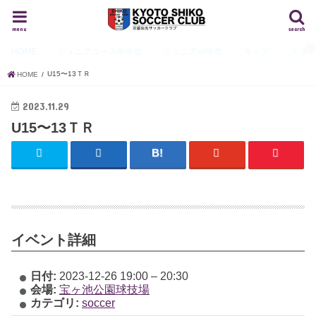
menu
search
HOME
ジュニアユース
中学生
ジュニア
小学生
キッズ
スタ
U15〜13ＴＲ
HOME
2023.11.29
U15〜13ＴＲ
イベント詳細
日付:
2023-12-26 19:00
–
20:30
会場:
宝ヶ池公園球技場
カテゴリ:
soccer