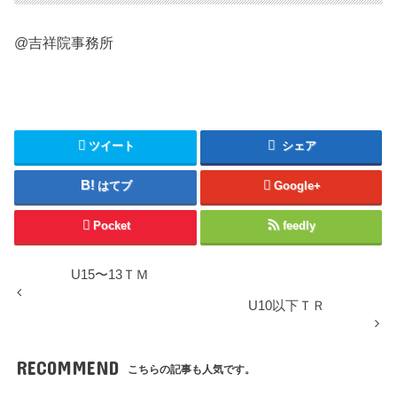
@吉祥院事務所
ツイート
シェア
はてブ
Google+
Pocket
feedly
U15〜13ＴＭ
U10以下ＴＲ
RECOMMEND
こちらの記事も人気です。