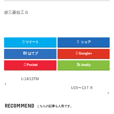
@三菱自工Ｇ
ツイート
シェア
はてブ
Google+
Pocket
feedly
Ｕ14/13TM
U15〜13ＴＲ
RECOMMEND
こちらの記事も人気です。