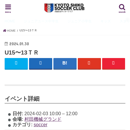
menu
search
HOME
ジュニアユース
中学生
ジュニア
小学生
キッズ
スタ
U15〜13ＴＲ
HOME
2024.01.30
U15〜13ＴＲ
イベント詳細
日付:
2024-02-03 10:00
–
12:00
会場:
村田機械グランド
カテゴリ:
soccer