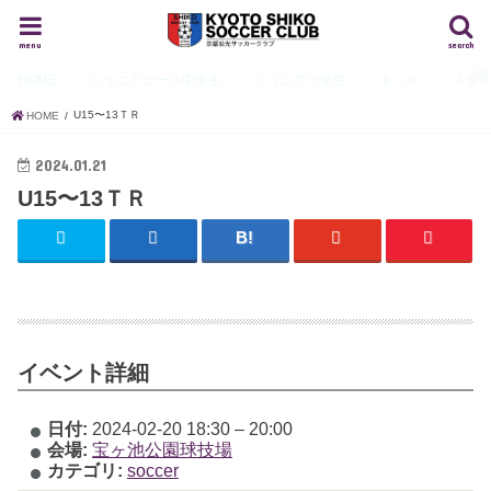
menu
search
HOME
ジュニアユース
中学生
ジュニア
小学生
キッズ
スタ
U15〜13ＴＲ
HOME
2024.01.21
U15〜13ＴＲ
イベント詳細
日付:
2024-02-20 18:30
–
20:00
会場:
宝ヶ池公園球技場
カテゴリ:
soccer