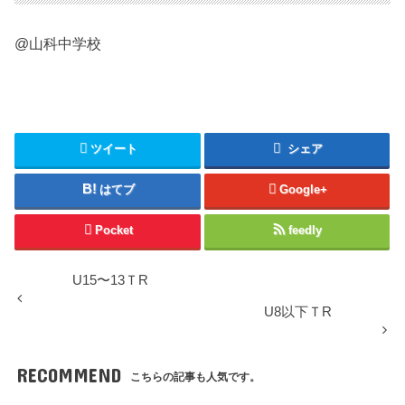
@山科中学校
ツイート
シェア
はてブ
Google+
Pocket
feedly
U15〜13ＴR
U8以下ＴR
RECOMMEND
こちらの記事も人気です。