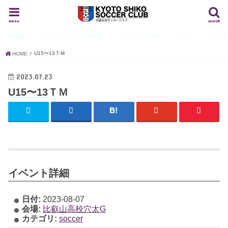
menu
search
HOME
ジュニアユース
中学生
ジュニア
小学生
キッズ
スタ
U15〜13ＴＭ
HOME
2023.07.23
U15〜13ＴＭ
イベント詳細
日付:
2023-08-07
会場:
比叡山高校穴太G
カテゴリ:
soccer