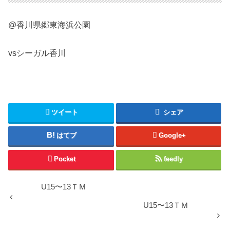
@香川県郷東海浜公園
vsシーガル香川
ツイート
シェア
はてブ
Google+
Pocket
feedly
U15〜13ＴＭ
U15〜13ＴＭ