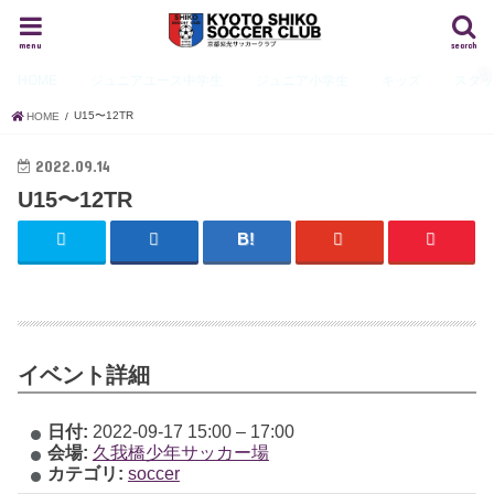
menu
search
HOME
ジュニアユース
中学生
ジュニア
小学生
キッズ
スタ
U15〜12TR
HOME
2022.09.14
U15〜12TR
イベント詳細
日付:
2022-09-17 15:00
–
17:00
会場:
久我橋少年サッカー場
カテゴリ:
soccer