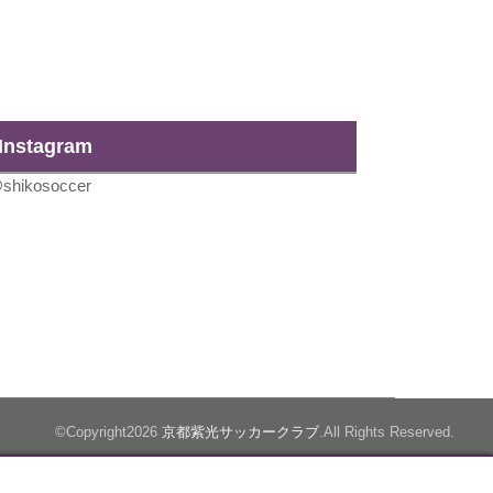
Instagram
shikosoccer
©Copyright2026
京都紫光サッカークラブ
.All Rights Reserved.