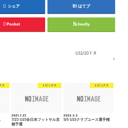
シェア
はてブ
Pocket
feedly
U11/10ＴＲ
クス
トピックス
トピックス
2021.7.23
2022.5.5
戦
7/23 U15全日本フットサル京
5/5 U15クラブユース選手権
都予選